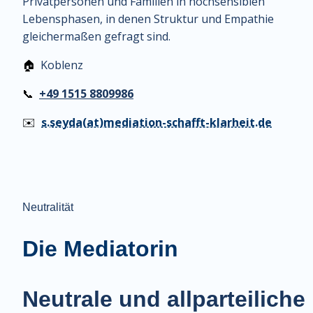
Privatpersonen und Familien in hochsensiblen 
Lebensphasen, in denen Struktur und Empathie 
gleichermaßen gefragt sind.
🏠
  Koblenz
📞
+49 1515 8809986
✉️
s.seyda(at)mediation-schafft-klarheit.de
Neutralität
Die Mediatorin
Neutrale und allparteiliche 